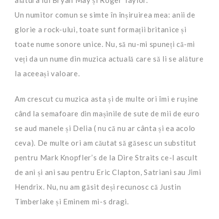
Un numitor comun se simte în înșiruirea mea: anii de
glorie a rock-ului, toate sunt formații britanice și
toate nume sonore unice. Nu, să nu-mi spuneți că-mi
veți da un nume din muzica actuală care să li se alăture
la aceeași valoare.
Am crescut cu muzica asta și de multe ori îmi e rușine
când la semafoare din mașinile de sute de mii de euro
se aud manele și Delia ( nu că nu ar cânta și ea acolo
ceva). De multe ori am căutat să găsesc un substitut
pentru Mark Knopfler’s de la Dire Straits ce-l ascult
de ani și ani sau pentru Eric Clapton, Satriani sau Jimi
Hendrix. Nu, nu am găsit deși recunosc că Justin
Timberlake și Eminem mi-s dragi.