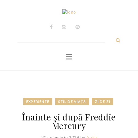
ACASĂ
Călătorii
Experiențe
Caută
după:
Personale
Despre
Contact
EXPERIENTE
STIL DE VIAȚĂ
ZI DE ZI
Înainte și după Freddie
Mercury
30 noiembrie 2018
by
Galia