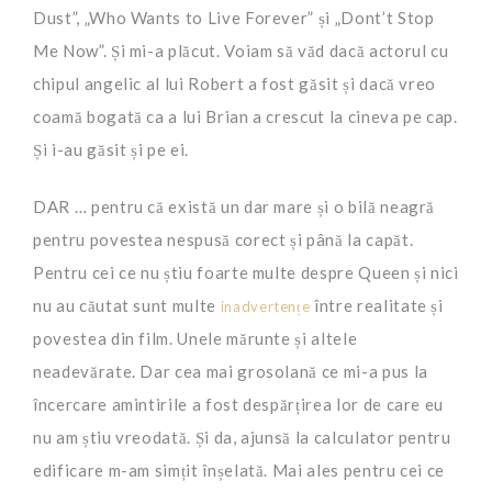
Dust”, „Who Wants to Live Forever” și „Dont’t Stop
Me Now”. Și mi-a plăcut. Voiam să văd dacă actorul cu
chipul angelic al lui Robert a fost găsit și dacă vreo
coamă bogată ca a lui Brian a crescut la cineva pe cap.
Și i-au găsit și pe ei.
DAR … pentru că există un dar mare și o bilă neagră
pentru povestea nespusă corect și până la capăt.
Pentru cei ce nu știu foarte multe despre Queen și nici
nu au căutat sunt multe
între realitate și
inadvertențe
povestea din film. Unele mărunte și altele
neadevărate. Dar cea mai grosolană ce mi-a pus la
încercare amintirile a fost despărțirea lor de care eu
nu am știu vreodată. Și da, ajunsă la calculator pentru
edificare m-am simțit înșelată. Mai ales pentru cei ce