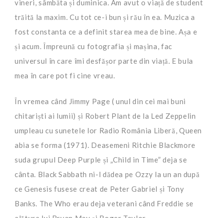
vineri, sâmbăta și duminica. Am avut o viață de student
trăită la maxim. Cu tot ce-i bun și rău în ea. Muzica a
fost constanta ce a definit starea mea de bine. Așa e
și acum. Împreună cu fotografia și mașina, fac
universul în care îmi desfășor parte din viață. E bula
mea în care pot fi cine vreau.
În vremea când Jimmy Page ( unul din cei mai buni
chitariști ai lumii) și Robert Plant de la Led Zeppelin
umpleau cu sunetele lor Radio România Liberă, Queen
abia se forma (1971). Deasemeni Ritchie Blackmore
suda grupul Deep Purple și „Child in Time” deja se
cânta. Black Sabbath ni-l dădea pe Ozzy la un an după
ce Genesis fusese creat de Peter Gabriel și Tony
Banks. The Who erau deja veterani când Freddie se
alătura lui Bryan May și Roger Taylor.