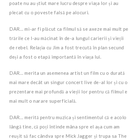
poate nu au știut mare lucru despre viața lor și au
plecat cu o poveste falsă pe alocuri.
DAR… mi-ar fi plăcut ca filmul să se axeze mai mult pe
trările ce l-au măcinat în de-a lungul carierii și vieții
de rebel. Relația cu Jim a fost trecută în plan secund
deși a fost o etapă importantă în viața lui.
DAR… merita un asemenea artist un film cu o durată
mai mare decât un singur concert live de-al lor și cu o
prezentare mai profundă a vieții lor pentru că filmul e
mai mult o narare superficială.
DAR… merită pentru muzica și sentimentul că e acolo
lângă tine, că poți întinde mâna spre el așa cum am
reușit să fac cândva spre Mick Jagger și trupa sa The