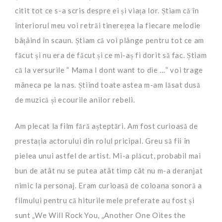
citit tot ce s-a scris despre ei și viața lor. Știam că în
înteriorul meu voi retrăi tinerețea la fiecare melodie
bâțâind în scaun. Știam că voi plânge pentru tot ce am
făcut și nu era de făcut și ce mi-aș fi dorit să fac. Știam
că la versurile ” Mama I dont want to die …” voi trage
mâneca pe la nas. Știind toate astea m-am lăsat dusă
de muzică și ecourile anilor rebeli.
Am plecat la film fără așteptări. Am fost curioasă de
prestația actorului din rolul pricipal. Greu să fii în
pielea unui astfel de artist. Mi-a plăcut, probabil mai
bun de atât nu se putea atât timp cât nu m-a deranjat
nimic la personaj. Eram curioasă de coloana sonoră a
filmului pentru că hiturile mele preferate au fost și
sunt „We Will Rock You, „Another One Oites the