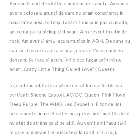
Aveam discuri de vinil și o mulțime de casete. Aveam o
avere colosală atunci de care nu eram conștientă în
naivitatea mea. În timp, tânără fiind și în pas cu moda,
am renunțat la pickup și discuri. Am crescut în ritm de
rock. Am avut și am și acum muzica în ADN. De dans nu
mai zic. Discoteca era a mea și loc se făcea când eu
dansam. Se face și acum. Îmi trece fugar prin minte
acum „Crazy Little Thing Called Love” ( Queen).
Înșiruite în biblioteca părintească lucioasă stăteau
vertical : Sheena Easton, AC/DC, Queen, Pink Floyd,
Deep Purple, The WHO, Led Zeppelin. E tot ce îmi
aduc aminte acum. Beatles m-a prins mult mai târziu și
nu atât de strâns ca și pe alții. Au venit anii facultății
în care prindeam trei discoteci la rând în T5 Iași: