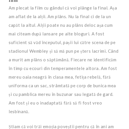
Am plecat la film cu gândul că voi plânge la final. Așa
am aflat de la alții. Am plâns. Nu la final ci de la un
capăt la altul. Alții poate nu au plâns deloc așa cum
mai citeam după lansare pe alte bloguri. A fost
suficient să văd începutul, pașii lui către scena de pe
stadionul Wembley și să mă pun pe șters lacrimi. Când
a murit am plâns o săptămână. Fiecare ne identificăm
în timp cu ecouri din temperamentele altora. Am fost
mereu oaia neagră în clasa mea, fetița rebelă, fără
uniforma ca un sac, strâmtată pe corp de bunica mea
și cu pamblica mereu în buzunar sau legată de gard.
Am fost și eu o inadaptată fără să fi fost vreo
lesbinană.
Știam că voi trăi emoția poveștii pentru că în ani am