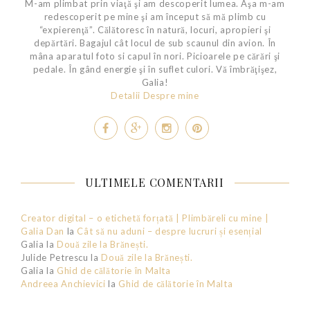
M-am plimbat prin viaţă şi am descoperit lumea. Aşa m-am
redescoperit pe mine şi am început să mă plimb cu
“expierenţă”. Călătoresc în natură, locuri, apropieri şi
depărtări. Bagajul cât locul de sub scaunul din avion. În
mâna aparatul foto si capul în nori. Picioarele pe cărări şi
pedale. În gând energie şi în suflet culori. Vă îmbrăţişez,
Galia!
Detalii Despre mine
ULTIMELE COMENTARII
Creator digital – o etichetă forțată | Plimbăreli cu mine |
Galia Dan
la
Cât să nu aduni – despre lucruri și esențial
Galia
la
Două zile la Brănești.
Julide Petrescu
la
Două zile la Brănești.
Galia
la
Ghid de călătorie în Malta
Andreea Anchievici
la
Ghid de călătorie în Malta