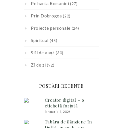
Pe harta Romaniei
(27)
Prin Dobrogea
(22)
Proiecte personale
(24)
Spiritual
(45)
Stil de viață
(30)
Zi de zi
(92)
POSTĂRI RECENTE
Creator digital – o
etichetă forțată
ianuarie 5, 2026
Tabăra de Sânziene în
Deltă, povești, ii și