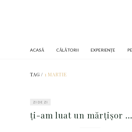
ACASĂ
CĂLĂTORII
EXPERIENȚE
P
TAG /
1 MARTIE
ZI DE ZI
ţi-am luat un mărţişor 