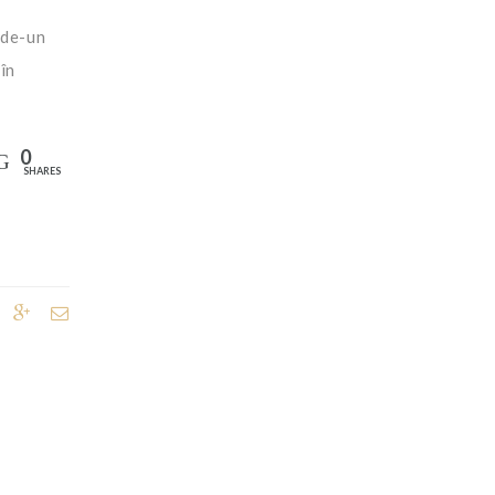
 de-un
 în
0
SHARES