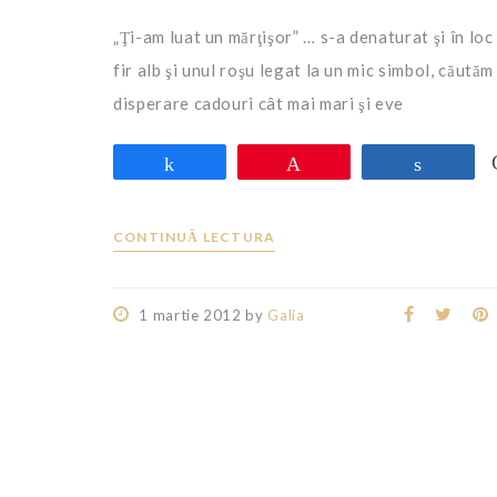
„Ţi-am luat un mărţişor” … s-a denaturat şi în loc
fir alb şi unul roşu legat la un mic simbol, căutăm
disperare cadouri cât mai mari şi eve
Share
Pin
Share
CONTINUĂ LECTURA
1 martie 2012
by
Galia