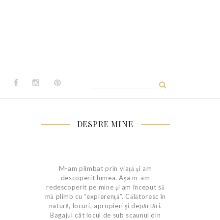
Caută
după:
DESPRE MINE
M-am plimbat prin viaţă şi am
descoperit lumea. Aşa m-am
redescoperit pe mine şi am început să
mă plimb cu “expierenţă”. Călătoresc în
natură, locuri, apropieri şi depărtări.
Bagajul cât locul de sub scaunul din