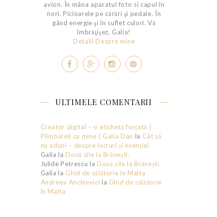
avion. În mâna aparatul foto si capul în
nori. Picioarele pe cărări şi pedale. În
gând energie şi în suflet culori. Vă
îmbrăţişez, Galia!
Detalii Despre mine
ULTIMELE COMENTARII
Creator digital – o etichetă forțată |
Plimbăreli cu mine | Galia Dan
la
Cât să
nu aduni – despre lucruri și esențial
Galia
la
Două zile la Brănești.
Julide Petrescu
la
Două zile la Brănești.
Galia
la
Ghid de călătorie în Malta
Andreea Anchievici
la
Ghid de călătorie
în Malta