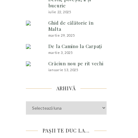
bucurie
iulie 22, 2025
Ghid de călătorie în
Malta
martie 29, 2025
De la Camino la Carpați
martie 3, 2025
Crăciun nou pe rit vechi
ianuarie 13, 2025
ARHIVĂ
Arhivă
PAȘII TE DUC LA…