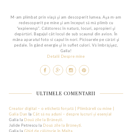
M-am plimbat prin viaţă şi am descoperit lumea. Aşa m-am
redescoperit pe mine şi am început să mă plimb cu
“expierenţă”. Călătoresc în natură, locuri, apropieri şi
depărtări. Bagajul cât locul de sub scaunul din avion. În
mâna aparatul foto si capul în nori. Picioarele pe cărări şi
pedale. În gând energie şi în suflet culori. Vă îmbrăţişez,
Galia!
Detalii Despre mine
ULTIMELE COMENTARII
Creator digital – o etichetă forțată | Plimbăreli cu mine |
Galia Dan
la
Cât să nu aduni – despre lucruri și esențial
Galia
la
Două zile la Brănești.
Julide Petrescu
la
Două zile la Brănești.
Galia
la
Ghid de călătorie în Malta