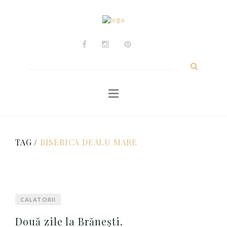
ACASĂ
Călătorii
Experiențe
Caută
după:
Personale
Despre
Contact
TAG /
BISERICA DEALU MARE
CALATORII
Două zile la Brănești.