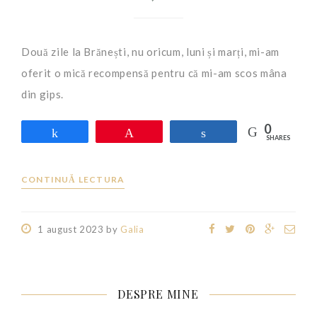
Două zile la Brănești, nu oricum, luni și marți, mi-am
oferit o mică recompensă pentru că mi-am scos mâna
din gips.
0
Share
Pin
Share
SHARES
CONTINUĂ LECTURA
1 august 2023
by
Galia
DESPRE MINE