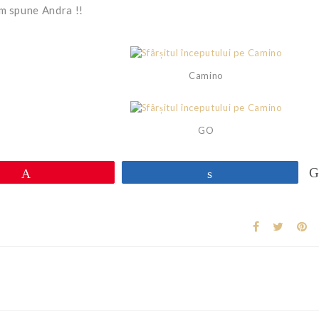
m spune Andra !!
Camino
GO
Pin
Share