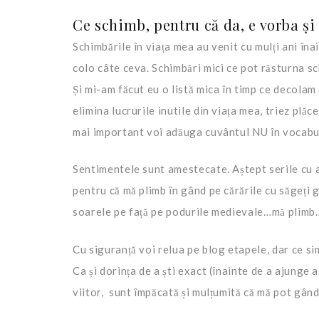
Ce schimb, pentru că da, e vorba ș
Schimbările în viața mea au venit cu mulți ani î
colo câte ceva. Schimbări mici ce pot răsturna sc
Și mi-am făcut eu o listă mica în timp ce decolam
elimina lucrurile inutile din viața mea, triez plăc
mai important voi adăuga cuvântul NU în vocabu
Sentimentele sunt amestecate. Aștept serile cu a
pentru că mă plimb în gând pe cărările cu săgeți g
soarele pe față pe podurile medievale…mă plimb….
Cu siguranță voi relua pe blog etapele, dar ce si
Ca și dorința de a ști exact (înainte de a ajunge 
viitor, sunt împăcată și mulțumită că mă pot gând