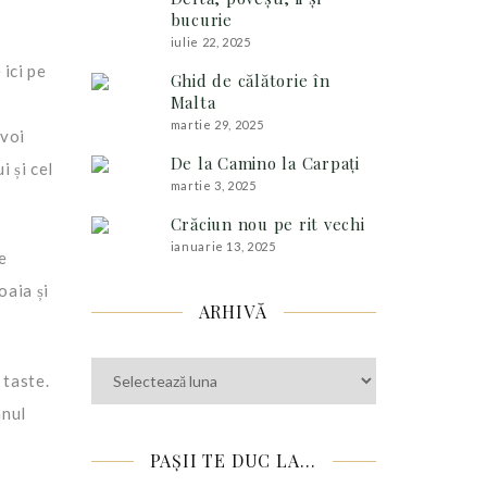
bucurie
iulie 22, 2025
 ici pe
Ghid de călătorie în
Malta
martie 29, 2025
 voi
De la Camino la Carpați
i și cel
martie 3, 2025
Crăciun nou pe rit vechi
ianuarie 13, 2025
e
oaia și
ARHIVĂ
Arhivă
 taste.
anul
PAȘII TE DUC LA…