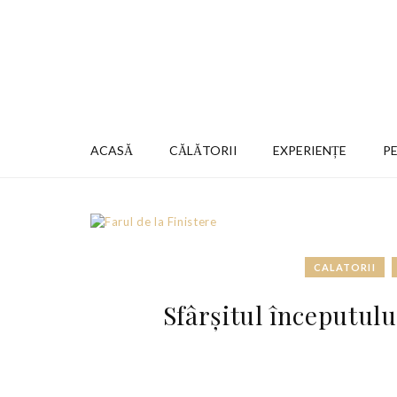
ACASĂ
CĂLĂTORII
EXPERIENȚE
P
CALATORII
Sfârşitul începutul