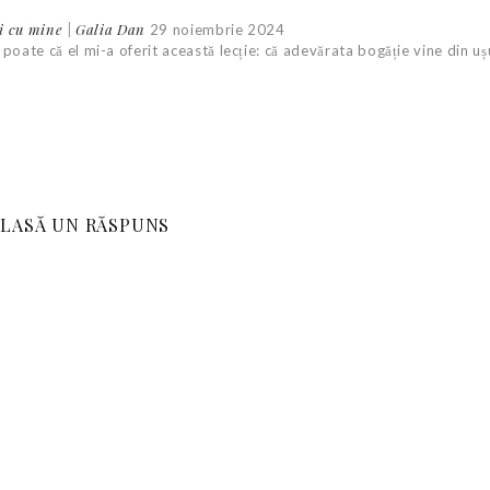
li cu mine | Galia Dan
29 noiembrie 2024
poate că el mi-a oferit această lecție: că adevărata bogăție vine din uș
LASĂ UN RĂSPUNS