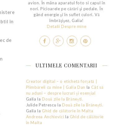
avion. În mâna aparatul foto si capul în
nori. Picioarele pe cărări şi pedale. În
nistere
gând energie şi în suflet culori. Vă
îmbrăţişez, Galia!
btil în
Detalii Despre mine
tec de
în
ULTIMELE COMENTARII
Creator digital – o etichetă forțată |
Plimbăreli cu mine | Galia Dan
la
Cât să
nu aduni – despre lucruri și esențial
Galia
la
Două zile la Brănești.
Julide Petrescu
la
Două zile la Brănești.
Galia
la
Ghid de călătorie în Malta
i
Andreea Anchievici
la
Ghid de călătorie
în Malta