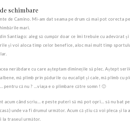
i de schimbare
nainte de Camino. Mi-am dat seama pe drum că mai pot corecta pe
himbările mari.
 din Santiago: aleg să cumpăr doar ce îmi trebuie cu adevărat și
erile și voi aloca timp celor benefice, aloc mai mult timp sportulu
lar.
cea nerăbdare cu care așteptam diminețile să plec. Aștept seril
albene, mă plimb prin pădurile cu eucalipt și cale, mă plimb cu pl
 pentru că nu ? …viața e o plimbare către somn ! 🙂
mt acum când scriu… e peste puteri să mă pot opri… să nu bat pe
acasă) unde va fi drumul următor. Acum că știu că voi pleca și la 
i la traseul următor.