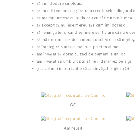
să am răbdare cu ploaia
să nu mă tem mereu și să dau credit celor din jurul
sa mă mulțumesc cu puțin sau cu cât e nevoia mea
să accept că nu iese mereu așa cum îmi doresc
să renunț atunci când semnele sunt clare că nu e ce
să mă deconectez de la media dacă vreau să înțeleg
să înțeleg că sunt cel mai bun prieten al meu
am învățat să dorm cu zeci de oameni la un loc
am învățat sa umblu tiptil să nu îi deranjez pe alții
și … cel mai important e că am învățat engleza )))
GO
Am reusit