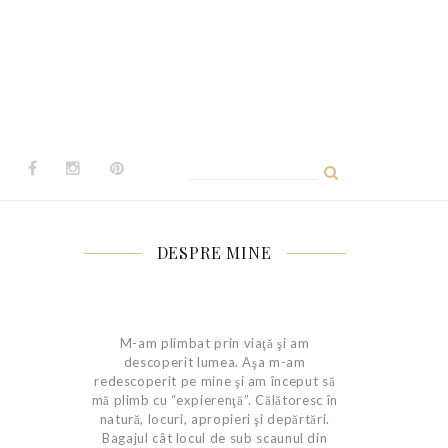
Caută
după:
DESPRE MINE
M-am plimbat prin viaţă şi am
descoperit lumea. Aşa m-am
redescoperit pe mine şi am început să
mă plimb cu “expierenţă”. Călătoresc în
natură, locuri, apropieri şi depărtări.
Bagajul cât locul de sub scaunul din