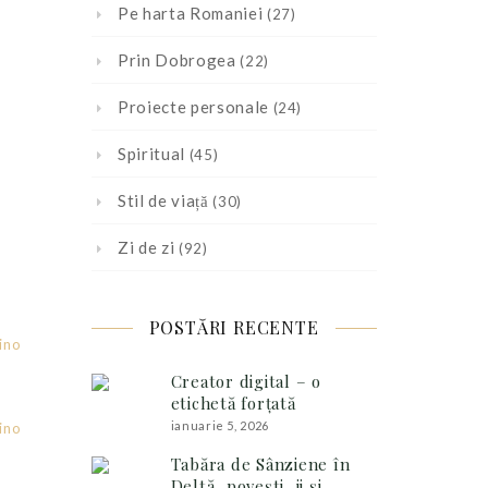
Pe harta Romaniei
(27)
Prin Dobrogea
(22)
Proiecte personale
(24)
Spiritual
(45)
Stil de viață
(30)
Zi de zi
(92)
POSTĂRI RECENTE
Creator digital – o
etichetă forțată
ianuarie 5, 2026
Tabăra de Sânziene în
Deltă, povești, ii și