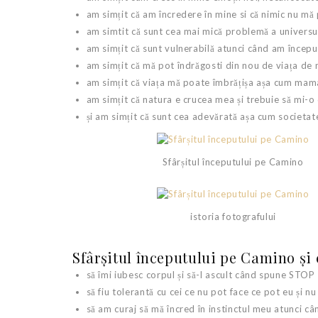
am simțit că am încredere în mine si că nimic nu mă
am simtit că sunt cea mai mică problemă a universulu
am simțit că sunt vulnerabilă atunci când am încep
am simțit că mă pot îndrăgosti din nou de viața d
am simțit că viața mă poate îmbrățișa așa cum mam
am simțit că natura e crucea mea și trebuie să mi-
și am simțit că sunt cea adevărată așa cum societat
Sfârșitul începutului pe Camino
istoria fotografului
Sfârșitul începutului pe Camino și 
să îmi iubesc corpul și să-l ascult când spune STOP
să fiu tolerantă cu cei ce nu pot face ce pot eu și n
să am curaj să mă încred în instinctul meu atunci câ