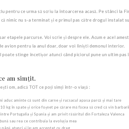
itlu pentru ce urma să scriu la întoarcerea acasă. Pe stânci la Fi
că nimic nu s-a terminat și e primul pas către drogul instalat su
 sar etapele parcurse. Voi scrie și despre ele. Acum e acel ames
t de avion pentru la anul doar, doar voi liniști demonul interior.
l poate stinge încetișor atunci când piciorul pune un ultim pas 
ce am simțit.
ești om, adică TOT ce poți simți într-o viață :
mi aduc aminte că sunt din carne și rucsacul apasa parcă și mai tare
0 kg în spate și orice foșnet pe cărare mă făcea să cred că vin barbari
intre Portugalia și Spania și am privit răsăritul din Fortaleza Valenca
bună sau rea ce contribuia la evoluția mea
e până atunci și le-am acceptat cu drag