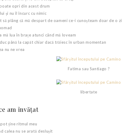
 poate opri din acest drum
i și nu îl încurc cu nimic
ut să plâng că mă despart de oameni ce-i cunoșteam doar de o zi
e nomad
a mă lua în brațe atunci când mă loveam
o duc până la capăt chiar dacă trăiesc în urban momentan
ea nu ne vrea
Fatima sau Santiago ?
libertate
ce am învățat
u pot ține ritmul meu
nd calea nu se arată deslușit