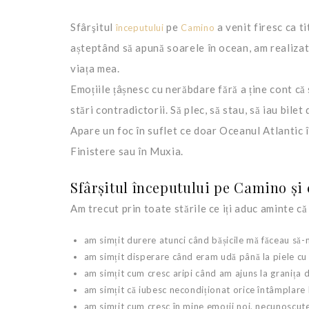
Sfârşitul
pe
a venit firesc ca t
începutului
Camino
așteptând să apună soarele în ocean, am realizat 
viața mea.
Emoțiile țâșnesc cu nerăbdare fără a ține cont că
stări contradictorii. Să plec, să stau, să iau bile
Apare un foc în suflet ce doar Oceanul Atlantic î
Finistere sau în Muxia.
Sfârșitul începutului pe Camino și 
Am trecut prin toate stările ce iți aduc aminte că 
am simțit durere atunci când bășicile mă făceau să-
am simțit disperare când eram udă până la piele cu 1
am simțit cum cresc aripi când am ajuns la granița d
am simțit că iubesc necondiționat orice întâmplare 
am simțit cum cresc în mine emoții noi, necunoscut