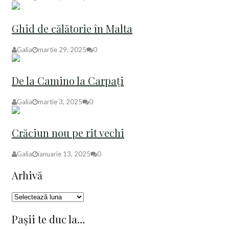
Ghid de călătorie în Malta
Galia
martie 29, 2025
0
De la Camino la Carpați
Galia
martie 3, 2025
0
Crăciun nou pe rit vechi
Galia
ianuarie 13, 2025
0
Arhivă
Arhivă
Pașii te duc la…