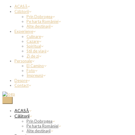
ACASĂ
Călătorii
Prin Dobrogea
Pe harta României
Alte destinații
Experiențe
Culinare
Cazare
Spiritual
Stil de viață
Zi de zi
Personale
El Camino
Foto
Împreună
Despre
Contact
ACASĂ
Călătorii
Prin Dobrogea
Pe harta României
Alte destinații