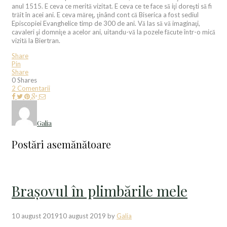
anul 1515. E ceva ce merită vizitat. E ceva ce te face să iţi doreşti să fi
trăit în acei ani. E ceva măreţ, ţinând cont că Biserica a fost sediul
Episcopiei Evanghelice timp de 300 de ani. Vă las să vă imaginaţi,
cavaleri şi domniţe a acelor ani, uitandu-vă la pozele făcute într-o mică
vizită la Biertran.
Share
Pin
Share
0
Shares
2 Comentarii
Galia
Postări asemănătoare
Brașovul în plimbările mele
10 august 2019
10 august 2019
by
Galia