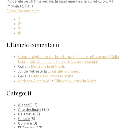
Picioarele pe cărări şi pedale. În gând energie şi în suflet culori. Vă
îmbrăţişez, Galia!
Detalii Despre mine
Ultimele comentarii
Creator digital – o etichetă forțată | Plimbăreli cu mine | Galia
Dan
la
Cât să nu aduni – despre lucruri și esențial
Galia
la
Două zile la Brănești.
Julide Petrescu
la
Două zile la Brănești.
Galia
la
Ghid de călătorie în Malta
Andreea Anchievici
la
Ghid de călătorie în Malta
Categorii
Alegeri
(12)
Alte destinatii
(13)
Calatorii
(87)
Cazare
(5)
Culinare
(8)
El Camino
(17)