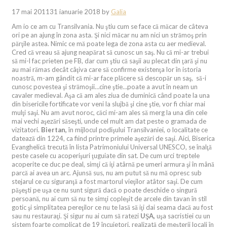
17 mai 2011
31 ianuarie 2018
by
Galia
Am io ce am cu Transilvania. Nu ştiu cum se face că măcar de câteva
ori pe an ajung în zona asta. Şi nici măcar nu am nici un strămoş prin
părţile astea. Nimic ce mă poate lega de zona asta cu aer medieval.
Cred că vreau să ajung neapărat să cunosc un saş. Nu că mi-ar trebui
să mi-l fac prieten pe FB, dar cum ştiu că saşii au plecat din ţară şi nu
au mai rămas decât câţiva care să confirme existenţa lor în istoria
noastră, m-am gândit că mi-ar face plăcere să descopăr un saş, să-i
cunosc povestea şi strămoşii…cine ştie…poate a avut în neam un
cavaler medieval. Aşa că am ales ziua de duminică când poate la una
din bisericile fortificate vor veni la slujbă şi cine ştie, vor fi chiar mai
mulţi saşi. Nu am avut noroc, căci mi-am ales să merg la una din cele
mai vechi aşezări săseşti, unde cel mult am dat peste o gramada de
vizitatori.
Biertan,
în mijlocul podişului Transilvaniei, o localitate ce
datează din 1224, ca fiind printre primele aşezări de saşi. Aici, Biserica
Evanghelică trecută în lista Patrimoniului Universal UNESCO, se înalţă
peste casele cu acoperişuri ţuguiate din sat. De cum urci treptele
acoperite ce duc pe deal, simţi că iţi atârnă pe umeri armura şi în mână
parcă ai avea un arc. Ajunsă sus, nu am putut să nu mă opresc sub
stejarul ce cu siguranţă a fost martorul vieţilor atâtor saşi. De cum
păşeşti pe uşa ce nu sunt sigură dacă o poate deschide o singură
persoană, nu ai cum să nu te simţi copleşit de arcele din tavan în stil
gotic şi simplitatea pereţilor ce nu te lasă să iţi dai seama dacă au fost
sau nu restauraţi. Şi sigur nu ai cum să ratezi
UŞA,
uşa sacristiei cu un
sistem foarte complicat de 19 încuietori, realizată de meşterii locali în