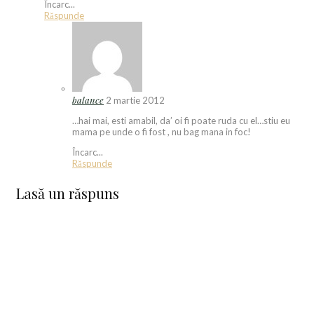
Încarc...
Răspunde
balance
2 martie 2012
…hai mai, esti amabil, da’ oi fi poate ruda cu el…stiu eu
mama pe unde o fi fost , nu bag mana in foc!
Încarc...
Răspunde
Lasă un răspuns