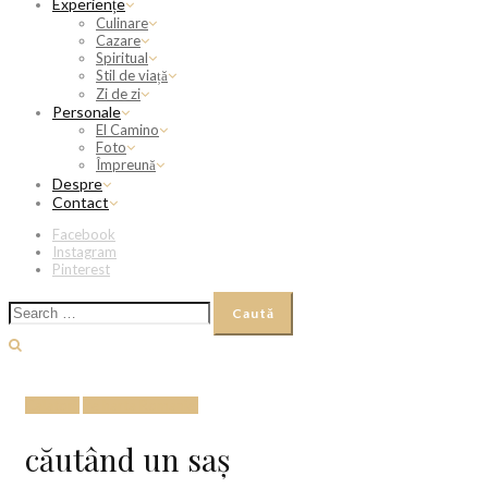
Experiențe
Culinare
Cazare
Spiritual
Stil de viață
Zi de zi
Personale
El Camino
Foto
Împreună
Despre
Contact
Facebook
Instagram
Pinterest
Caută
după:
Calatorii
Pe harta Romaniei
căutând un saş