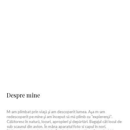
Despre mine
M-am plimbat prin viaţă şi am descoperit lumea. Aşa m-am
redescoperit pe mine şi am început să mă plimb cu “expierenţă”.
Călătoresc în natură, locuri, apropieri şi depărtări. Bagajul cât locul de
sub scaunul din avion. În mâna aparatul foto si capul în nori.