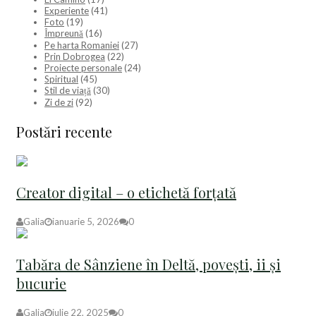
Experiente
(41)
Foto
(19)
Împreună
(16)
Pe harta Romaniei
(27)
Prin Dobrogea
(22)
Proiecte personale
(24)
Spiritual
(45)
Stil de viață
(30)
Zi de zi
(92)
Postări recente
Creator digital – o etichetă forțată
Galia
ianuarie 5, 2026
0
Tabăra de Sânziene în Deltă, povești, ii și
bucurie
Galia
iulie 22, 2025
0