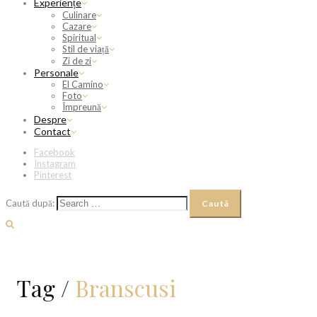
Experiențe
Culinare
Cazare
Spiritual
Stil de viață
Zi de zi
Personale
El Camino
Foto
Împreună
Despre
Contact
Facebook
Instagram
Pinterest
Caută după:
Tag /
Branscusi