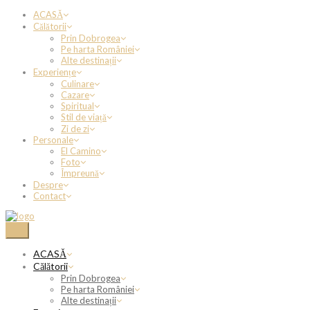
ACASĂ
Călătorii
Prin Dobrogea
Pe harta României
Alte destinații
Experiențe
Culinare
Cazare
Spiritual
Stil de viață
Zi de zi
Personale
El Camino
Foto
Împreună
Despre
Contact
ACASĂ
Călătorii
Prin Dobrogea
Pe harta României
Alte destinații