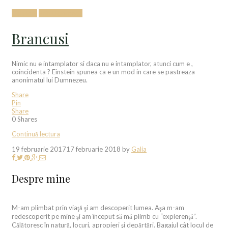
Calatorii
Prin Dobrogea
Brancusi
Nimic nu e intamplator si daca nu e intamplator, atunci cum e ,
coincidenta ? Einstein spunea ca e un mod in care se pastreaza
anonimatul lui Dumnezeu.
Share
Pin
Share
0
Shares
Continuă lectura
19 februarie 2017
17 februarie 2018
by
Galia
Despre mine
M-am plimbat prin viaţă şi am descoperit lumea. Aşa m-am
redescoperit pe mine şi am început să mă plimb cu “expierenţă”.
Călătoresc în natură, locuri, apropieri şi depărtări. Bagajul cât locul de