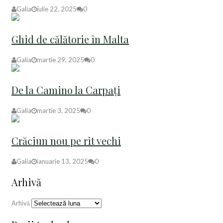
Galia
iulie 22, 2025
0
Ghid de călătorie în Malta
Galia
martie 29, 2025
0
De la Camino la Carpați
Galia
martie 3, 2025
0
Crăciun nou pe rit vechi
Galia
ianuarie 13, 2025
0
Arhivă
Arhivă