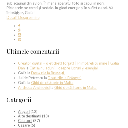
sub scaunul din avion. În mâna aparatul foto si capul în nori.
Picioarele pe cărări şi pedale. În gând energie şi în suflet culori. Vă
îmbrăţişez, Galia!
Detalii Despre mine
Ultimele comentarii
Creator digital – o etichetă forțată | Plimbăreli cu mine | Galia
Dan
la
Cât să nu aduni – despre lucruri și esențial
Galia
la
Două zile la Brănești.
Julide Petrescu
la
Două zile la Brănești.
Galia
la
Ghid de călătorie în Malta
Andreea Anchievici
la
Ghid de călătorie în Malta
Categorii
Alegeri
(12)
Alte destinatii
(13)
Calatorii
(87)
Cazare
(5)