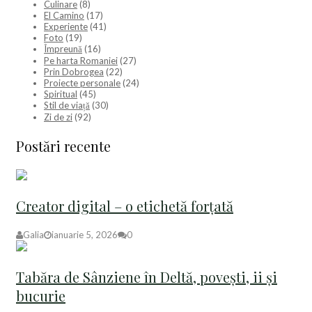
Culinare
(8)
El Camino
(17)
Experiente
(41)
Foto
(19)
Împreună
(16)
Pe harta Romaniei
(27)
Prin Dobrogea
(22)
Proiecte personale
(24)
Spiritual
(45)
Stil de viață
(30)
Zi de zi
(92)
Postări recente
Creator digital – o etichetă forțată
Galia
ianuarie 5, 2026
0
Tabăra de Sânziene în Deltă, povești, ii și
bucurie