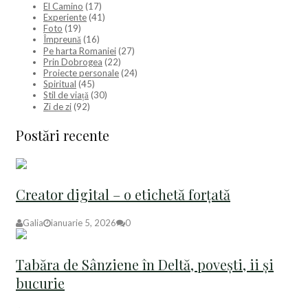
El Camino
(17)
Experiente
(41)
Foto
(19)
Împreună
(16)
Pe harta Romaniei
(27)
Prin Dobrogea
(22)
Proiecte personale
(24)
Spiritual
(45)
Stil de viață
(30)
Zi de zi
(92)
Postări recente
Creator digital – o etichetă forțată
Galia
ianuarie 5, 2026
0
Tabăra de Sânziene în Deltă, povești, ii și
bucurie