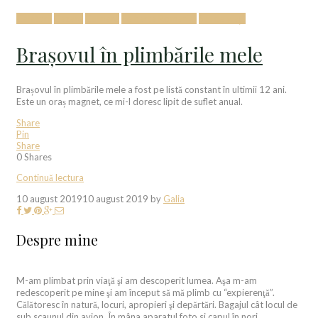
Calatorii
Cazare
Culinare
Pe harta Romaniei
Stil de viață
Brașovul în plimbările mele
Brașovul în plimbările mele a fost pe listă constant în ultimii 12 ani.
Este un oraș magnet, ce mi-l doresc lipit de suflet anual.
Share
Pin
Share
0
Shares
Continuă lectura
10 august 2019
10 august 2019
by
Galia
Despre mine
M-am plimbat prin viaţă şi am descoperit lumea. Aşa m-am
redescoperit pe mine şi am început să mă plimb cu “expierenţă”.
Călătoresc în natură, locuri, apropieri şi depărtări. Bagajul cât locul de
sub scaunul din avion. În mâna aparatul foto si capul în nori.