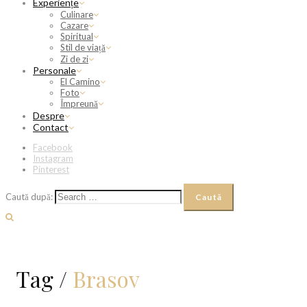
Experiențe
Culinare
Cazare
Spiritual
Stil de viață
Zi de zi
Personale
El Camino
Foto
Împreună
Despre
Contact
Facebook
Instagram
Pinterest
Caută după:
Tag /
Brasov