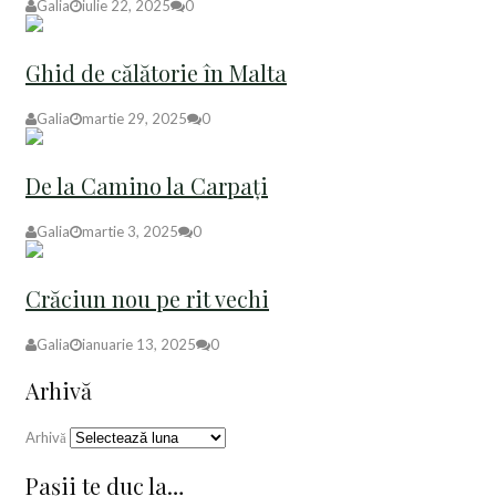
Galia
iulie 22, 2025
0
Ghid de călătorie în Malta
Galia
martie 29, 2025
0
De la Camino la Carpați
Galia
martie 3, 2025
0
Crăciun nou pe rit vechi
Galia
ianuarie 13, 2025
0
Arhivă
Arhivă
Pașii te duc la…