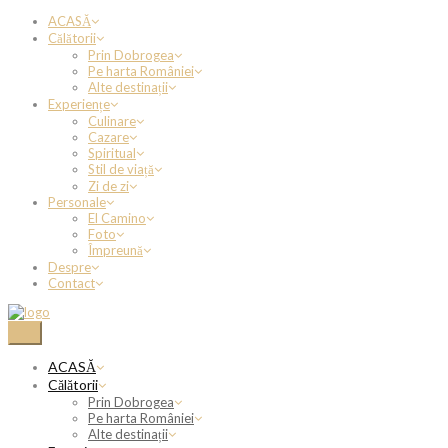
ACASĂ
Călătorii
Prin Dobrogea
Pe harta României
Alte destinații
Experiențe
Culinare
Cazare
Spiritual
Stil de viață
Zi de zi
Personale
El Camino
Foto
Împreună
Despre
Contact
ACASĂ
Călătorii
Prin Dobrogea
Pe harta României
Alte destinații