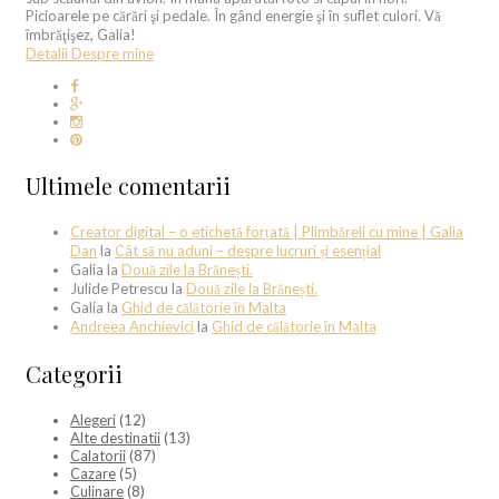
Picioarele pe cărări şi pedale. În gând energie şi în suflet culori. Vă
îmbrăţişez, Galia!
Detalii Despre mine
Ultimele comentarii
Creator digital – o etichetă forțată | Plimbăreli cu mine | Galia
Dan
la
Cât să nu aduni – despre lucruri și esențial
Galia
la
Două zile la Brănești.
Julide Petrescu
la
Două zile la Brănești.
Galia
la
Ghid de călătorie în Malta
Andreea Anchievici
la
Ghid de călătorie în Malta
Categorii
Alegeri
(12)
Alte destinatii
(13)
Calatorii
(87)
Cazare
(5)
Culinare
(8)