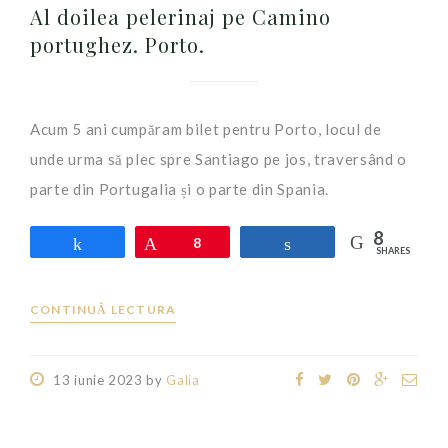
Al doilea pelerinaj pe Camino
portughez. Porto.
Acum 5 ani cumpăram bilet pentru Porto, locul de
unde urma să plec spre Santiago pe jos, traversând o
parte din Portugalia și o parte din Spania.
8
Share
Pin
8
Share
SHARES
CONTINUĂ LECTURA
13 iunie 2023
by
Galia