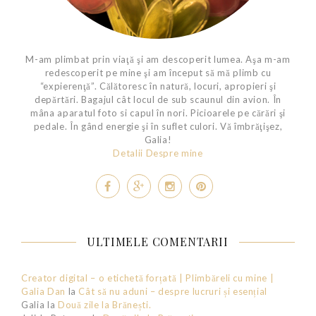
M-am plimbat prin viaţă şi am descoperit lumea. Aşa m-am
redescoperit pe mine şi am început să mă plimb cu
“expierenţă”. Călătoresc în natură, locuri, apropieri şi
depărtări. Bagajul cât locul de sub scaunul din avion. În
mâna aparatul foto si capul în nori. Picioarele pe cărări şi
pedale. În gând energie şi în suflet culori. Vă îmbrăţişez,
Galia!
Detalii Despre mine
ULTIMELE COMENTARII
Creator digital – o etichetă forțată | Plimbăreli cu mine |
Galia Dan
la
Cât să nu aduni – despre lucruri și esențial
Galia
la
Două zile la Brănești.