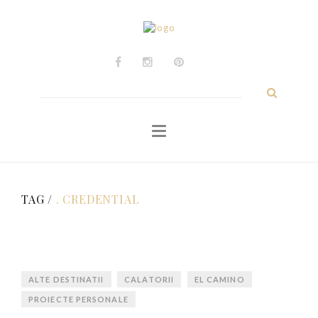
ACASĂ
Călătorii
Experiențe
Caută
după:
Personale
Despre
Contact
TAG /
. CREDENTIAL
ALTE DESTINATII
CALATORII
EL CAMINO
PROIECTE PERSONALE