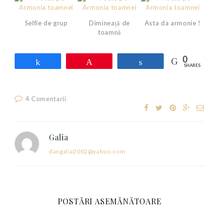
Selfie de grup
Dimineață de
Asta da armonie !
toamnă
0
Share
Pin
Share
SHARES
4 Comentarii
Galia
dangalia2002@yahoo.com
POSTĂRI ASEMĂNĂTOARE