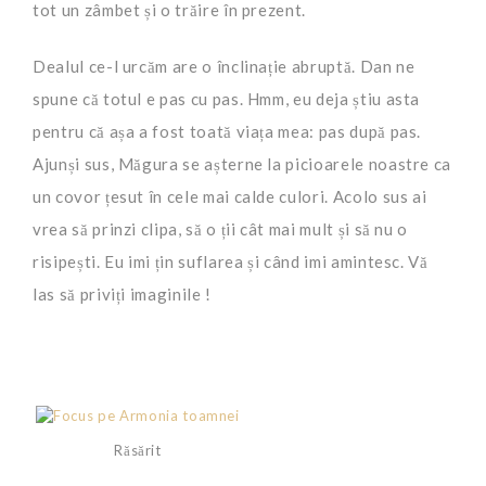
tot un zâmbet și o trăire în prezent.
Dealul ce-l urcăm are o înclinație abruptă. Dan ne
spune că totul e pas cu pas. Hmm, eu deja știu asta
pentru că așa a fost toată viața mea: pas după pas.
Ajunși sus, Măgura se așterne la picioarele noastre ca
un covor țesut în cele mai calde culori. Acolo sus ai
vrea să prinzi clipa, să o ții cât mai mult și să nu o
risipești. Eu imi țin suflarea și când imi amintesc. Vă
las să priviți imaginile !
Răsărit