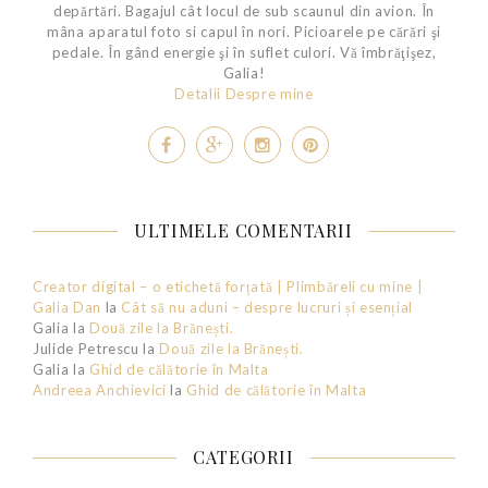
depărtări. Bagajul cât locul de sub scaunul din avion. În
mâna aparatul foto si capul în nori. Picioarele pe cărări şi
pedale. În gând energie şi în suflet culori. Vă îmbrăţişez,
Galia!
Detalii Despre mine
ULTIMELE COMENTARII
Creator digital – o etichetă forțată | Plimbăreli cu mine |
Galia Dan
la
Cât să nu aduni – despre lucruri și esențial
Galia
la
Două zile la Brănești.
Julide Petrescu
la
Două zile la Brănești.
Galia
la
Ghid de călătorie în Malta
Andreea Anchievici
la
Ghid de călătorie în Malta
CATEGORII