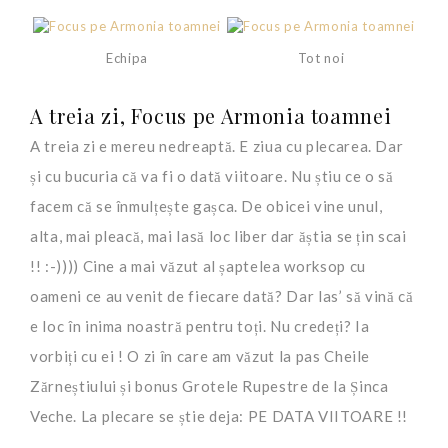
Echipa
Tot noi
A treia zi, Focus pe Armonia toamnei
A treia zi e mereu nedreaptă. E ziua cu plecarea. Dar
și cu bucuria că va fi o dată viitoare. Nu știu ce o să
facem că se înmulțește gașca. De obicei vine unul,
alta, mai pleacă, mai lasă loc liber dar ăștia se țin scai
!! :-)))) Cine a mai văzut al șaptelea worksop cu
oameni ce au venit de fiecare dată? Dar las’ să vină că
e loc în inima noastră pentru toți. Nu credeți? Ia
vorbiți cu ei ! O zi în care am văzut la pas Cheile
Zărneștiului și bonus Grotele Rupestre de la Șinca
Veche. La plecare se știe deja: PE DATA VIITOARE !!