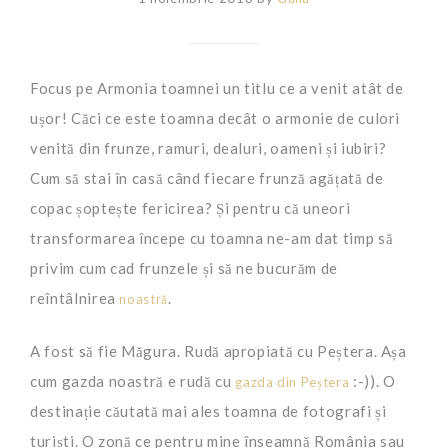
Focus pe Armonia toamnei un titlu ce a venit atât de
ușor! Căci ce este toamna decât o armonie de culori
venită din frunze, ramuri, dealuri, oameni și iubiri?
Cum să stai în casă când fiecare frunză agățată de
copac șoptește fericirea? Și pentru că uneori
transformarea începe cu toamna ne-am dat timp să
privim cum cad frunzele și să ne bucurăm de
reîntâlnirea
.
noastră
A fost să fie Măgura. Rudă apropiată cu Peștera. Așa
cum gazda noastră e rudă cu
:-)). O
gazda din Peștera
destinație căutată mai ales toamna de fotografi și
turiști. O zonă ce pentru mine înseamnă România sau