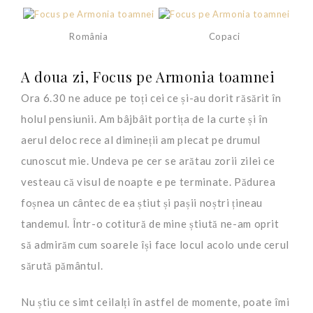
România
Copaci
A doua zi, Focus pe Armonia toamnei
Ora 6.30 ne aduce pe toți cei ce și-au dorit răsărit în
holul pensiunii. Am bâjbâit portița de la curte și în
aerul deloc rece al dimineții am plecat pe drumul
cunoscut mie. Undeva pe cer se arătau zorii zilei ce
vesteau că visul de noapte e pe terminate. Pădurea
foșnea un cântec de ea știut și pașii noștri țineau
tandemul. Într-o cotitură de mine știută ne-am oprit
să admirăm cum soarele își face locul acolo unde cerul
sărută pământul.
Nu știu ce simt ceilalți în astfel de momente, poate îmi