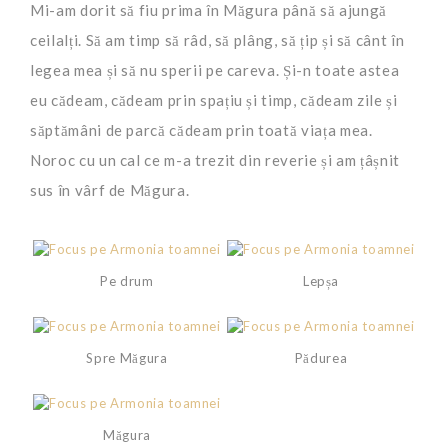
Mi-am dorit să fiu prima în Măgura până să ajungă
ceilalți. Să am timp să râd, să plâng, să țip și să cânt în
legea mea și să nu sperii pe careva. Și-n toate astea
eu cădeam, cădeam prin spațiu și timp, cădeam zile și
săptămâni de parcă cădeam prin toată viața mea.
Noroc cu un cal ce m-a trezit din reverie și am țâșnit
sus în vârf de Măgura.
Pe drum
Lepșa
Spre Măgura
Pădurea
Măgura