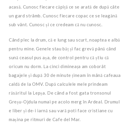
acasă. Cunosc fiecare căpiță ce se arată de după câte
un gard strâmb. Cunosc fiecare copac ce se leagănă
sub vânt. Cunosc și ce credeam că nu cunosc.
Când plec la drum, că e lung sau scurt, noaptea e albă
pentru mine. Genele stau băț și fac grevă până când
sună ceasul pus așa, de control pentru că știu că
oricum nu dorm. La cinci dimineața am coborât
bagajele și după 30 de minute țineam în mână cafeaua
caldă de la OMV. După calculele mele prindeam
răsăritul la Lepșa. De când a fost gata tronsonul
Greșu-Ojdula numai pe acolo merg în Ardeal. Drumul
e liber și de-i iarnă sau vară poti face cristiane cu
mașina pe ritmuri de Cafe del Mar.