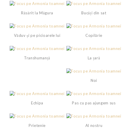
Răsărit la Măgura
Bucăți din sat
Văduv și pe picioarele lui
Copilărie
Transhumanță
La țară
Noi
Echipa
Pas cu pas ajungem sus
Prietenie
Al nostru