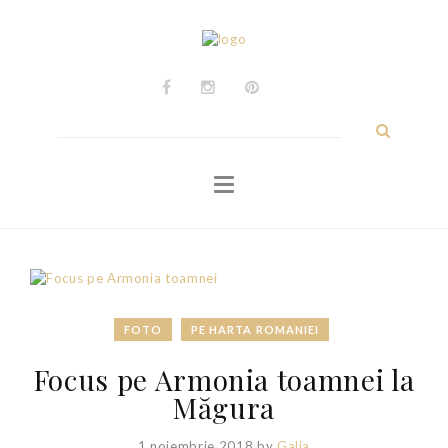
ACASĂ
Călătorii
Experiențe
Caută
după:
Personale
Despre
Contact
FOTO
PE HARTA ROMANIEI
Focus pe Armonia toamnei la
Măgura
1 noiembrie 2018
by
Galia