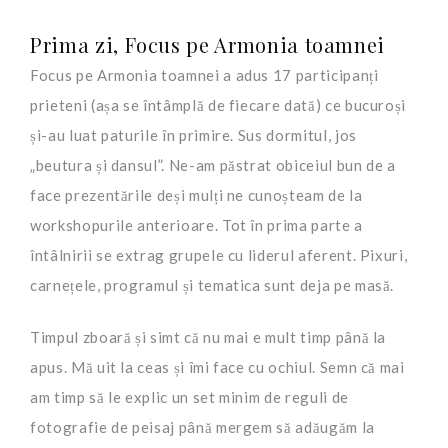
Prima zi, Focus pe Armonia toamnei
Focus pe Armonia toamnei a adus 17 participanți
prieteni (așa se întâmplă de fiecare dată) ce bucuroși
și-au luat paturile în primire. Sus dormitul, jos
„beutura și dansul”. Ne-am păstrat obiceiul bun de a
face prezentările deși mulți ne cunoșteam de la
workshopurile anterioare. Tot în prima parte a
întâlnirii se extrag grupele cu liderul aferent. Pixuri,
carnețele, programul și tematica sunt deja pe masă.
Timpul zboară și simt că nu mai e mult timp până la
apus. Mă uit la ceas și îmi face cu ochiul. Semn că mai
am timp să le explic un set minim de reguli de
fotografie de peisaj până mergem să adăugăm la