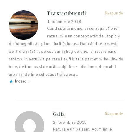
Traistacubucurii
Răspunde
1 noiembrie 2018
Când spui armonie, ai senzația că o iei
razna, că e un concept atât de utopic și
de intangibil că ești un aiurit în lume… Dar când te trezești
pentru un răsărit pe coclaurii știuți de tine, la fiecare gard
strâmb, în aerul ăla pe care l-aș fi luat la pachet să îmi țină de
bine, de frumos și de urât… uiți de ura din lume, de praful
urban și de tine cel ocupat și stresat.
Încarc...
Galia
Răspunde
2 noiembrie 2018
Natura e un balsam. Acum imi e