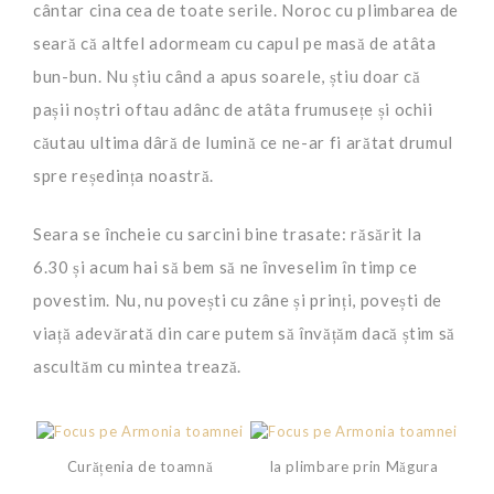
cântar cina cea de toate serile. Noroc cu plimbarea de
seară că altfel adormeam cu capul pe masă de atâta
bun-bun. Nu știu când a apus soarele, știu doar că
pașii noștri oftau adânc de atâta frumusețe și ochii
căutau ultima dâră de lumină ce ne-ar fi arătat drumul
spre reședința noastră.
Seara se încheie cu sarcini bine trasate: răsărit la
6.30 și acum hai să bem să ne înveselim în timp ce
povestim. Nu, nu povești cu zâne și prinți, povești de
viață adevărată din care putem să învățăm dacă știm să
ascultăm cu mintea trează.
Curățenia de toamnă
la plimbare prin Măgura