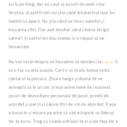
scriu pe blog, dar eu caut să ascult de unde vine
liniștea. Și astfel nici nu știu când întunericul lasă loc
luminii să apară. Nu știu când se ivesc sunetul și
mișcarea zilei. Dar aud imediat când cineva strigă:
cafea!! Și astfel îmi dau seama că e timpul să ne
întoarcem.
Nu voi vorbi despre ce înseamnă să mănânci la
. O
Laura
să o fac cu altă ocazie. Cert e că toată lumea evită
cântarul la plecare. Ziua e lungă și dealurile ne
așteaptă să le urcăm. Și mai avem teme de rezolvat,
jocuri de dezvoltare personală de jucat, premii de
acordat și parcă și câțiva litri de vin de abordat. E așa
o bucurie și mirare pe mine să văd echipele cu liderul
lor la lucru. Trag cu coada ochiului la ei și pe fața lor e