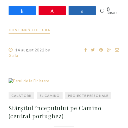
0
Share
Pin
Share
SHARES
CONTINUĂ LECTURA
14 august 2022
by
Galia
CALATORII
EL CAMINO
PROIECTE PERSONALE
Sfârşitul începutului pe Camino
(central portughez)