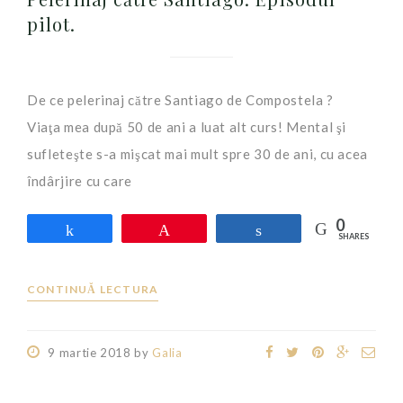
pilot.
De ce pelerinaj către Santiago de Compostela ?
Viaţa mea după 50 de ani a luat alt curs! Mental şi
sufleteşte s-a mişcat mai mult spre 30 de ani, cu acea
îndârjire cu care
0
Share
Pin
Share
SHARES
CONTINUĂ LECTURA
9 martie 2018
by
Galia