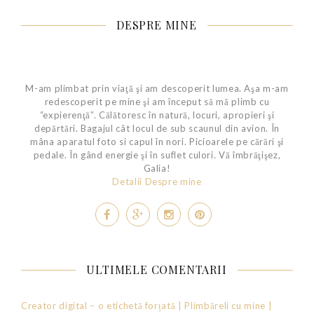
DESPRE MINE
M-am plimbat prin viaţă şi am descoperit lumea. Aşa m-am
redescoperit pe mine şi am început să mă plimb cu
“expierenţă”. Călătoresc în natură, locuri, apropieri şi
depărtări. Bagajul cât locul de sub scaunul din avion. În
mâna aparatul foto si capul în nori. Picioarele pe cărări şi
pedale. În gând energie şi în suflet culori. Vă îmbrăţişez,
Galia!
Detalii Despre mine
ULTIMELE COMENTARII
Creator digital – o etichetă forțată | Plimbăreli cu mine |