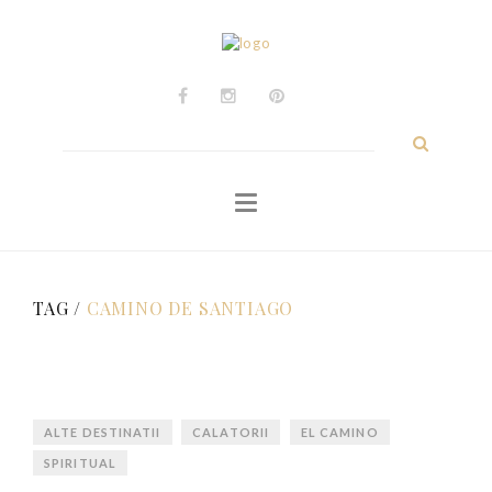
ACASĂ
Călătorii
Experiențe
Caută
după:
Personale
Despre
Contact
TAG /
CAMINO DE SANTIAGO
ALTE DESTINATII
CALATORII
EL CAMINO
SPIRITUAL