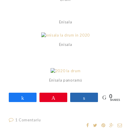
Enisala
Enisala
Enisala panoramă
0
Share
Pin
Share
SHARES
1 Comentariu