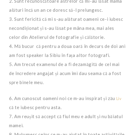
2. Sunt recunoscătoare astrelor că mi-au lăsat mama
alături încă un an ce doresc să-l prelungesc.
3. Sunt fericită că mi s-au alăturat oameni ce-i iubesc
necondiționat și s-au lăsat pe mâna mea, mai ales
celor din Atelierul de fotografie și călătorie.
4. Mă bucur că pentru a doua oară în decurs de doi ani
am fost speaker la Sibiu în fața altor fotografi.
5. Am trecut examenul de a fi dezamăgită de cel mai
de încredere angajat și acum îmi dau seama că a fost
spre binele meu.
6. Am cunoscut oameni noi ce m-au inspirat și zău
Liv
că te iubesc pentru asta.
7. Am reușit să accept că fiul meu e adult și nu băiatul
mamei.
8. Mulțumesc celor ce m-au ajutat în toate activitățile