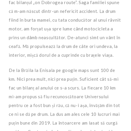
fac bilanțul „on Dobrogea route”. Saga familiei spune
că m-am născut dintr-un nefericit accident. La drum
fiind în burta mamei, cu tata conducător al unui râvnit
motor, am forțat ușa spre lume când motocicleta a
prins un dâmb neascultător. De-atunci simt un vânt în
ceafă. Mă propulsează la drum de câte ori undeva, la
interior, mișcă dorul de a cuprinde cu brațele viața.
De la Brăila la Enisala pe google maps sunt 100 de
km. Nici prea mult, nici prea puțin. Suficient cât să-mi
fac un bilanț al anului ce s-a scurs. La fiecare 10 km
mi-am propus să fiu recunoscătoare Universului
pentru ce a fost bun și rău, că nu-i așa, învățăm din tot
ce ni se dă pe drum. La dus am ales cele 10 lucruri mai
puțin bune din 2019. La întoarcere am lasat să curgă