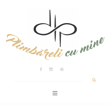
ACASĂ
Călătorii
Experiențe
Personale
Despre
Contact
Caută
după: