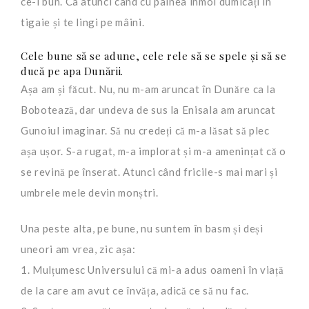
ce-i bun. Ca atunci când cu pâinea înmoi dumicați în
tigaie și te lingi pe mâini.
Cele bune să se adune, cele rele să se spele și să se
ducă pe apa Dunării.
Așa am și făcut. Nu, nu m-am aruncat în Dunăre ca la
Bobotează, dar undeva de sus la Enisala am aruncat
Gunoiul imaginar. Să nu credeți că m-a lăsat să plec
așa ușor. S-a rugat, m-a implorat și m-a amenințat că o
se revină pe înserat. Atunci când fricile-s mai mari și
umbrele mele devin monștri.
Una peste alta, pe bune, nu suntem în basm și deși
uneori am vrea, zic așa:
1. Mulțumesc Universului că mi-a adus oameni în viață
de la care am avut ce învăța, adică ce să nu fac.