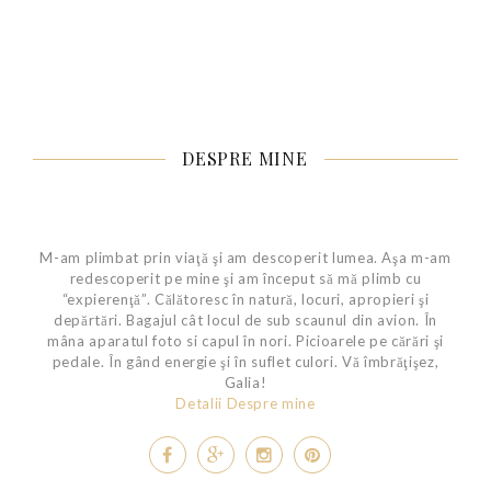
DESPRE MINE
M-am plimbat prin viaţă şi am descoperit lumea. Aşa m-am
redescoperit pe mine şi am început să mă plimb cu
“expierenţă”. Călătoresc în natură, locuri, apropieri şi
depărtări. Bagajul cât locul de sub scaunul din avion. În
mâna aparatul foto si capul în nori. Picioarele pe cărări şi
pedale. În gând energie şi în suflet culori. Vă îmbrăţişez,
Galia!
Detalii Despre mine