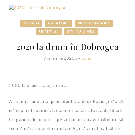
ALEGERI
CALATORII
PRIN DOBROGEA
SPIRITUAL
STIL DE VIAȚĂ
2020 la drum în Dobrogea
7 ianuarie 2020
by
Galia
2020 la drum s-a așternut.
Ați simțit când anul precedent s-a dus? Eu nu și zău că
mă cuprinde panica. Doamne, mai am atâtea de făcut!
Cu gândurile proptite pe volan nu am avut răbdare să
treacă măcar o zi din noul an. Așa că am plecat să-mi