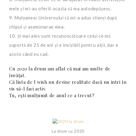
mele și mi-au oferit ocazia să ma autodepășesc.
9. Mulțumesc Universului că mi-a adus clienți după
chipul și asemănarae mea.
10. Și mai ales sunt recunoscătoare celui ce mă
suportă de 25 de ani și e invizibil pentru alții, dar e
acolo când eu cad.
Cu 2020 la drum am aflat că mai am multe de
învățat.
Că lista de I wish nu devine realitate dacă nu intri în
vis să-l faci activ.
Tu, ești mulțumit de anul ce a trecut?
La drum cu 2020